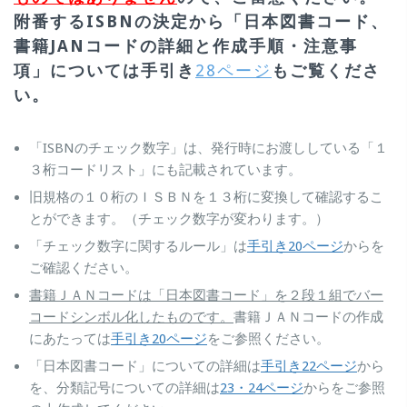
附番するISBNの決定から「日本図書コード、
書籍JANコードの詳細と作成手順・注意事
項」については手引き
28ページ
もご覧くださ
い。
「ISBNのチェック数字」は、発行時にお渡ししている「１
３桁コードリスト」にも記載されています。
旧規格の１０桁のＩＳＢＮを１３桁に変換して確認するこ
とができます。（チェック数字が変わります。）
「チェック数字に関するルール」は
手引き20ページ
からを
ご確認ください。
書籍ＪＡＮコードは「日本図書コード」を２段１組でバー
コードシンボル化したものです。
書籍ＪＡＮコードの作成
にあたっては
手引き20ページ
をご参照ください。
「日本図書コード」についての詳細は
手引き22ページ
から
を、分類記号についての詳細は
23・24ページ
からをご参照