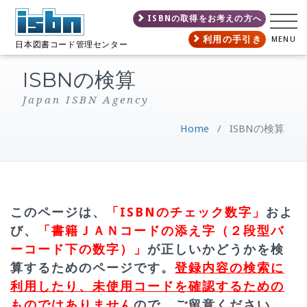
ISBNの取得をお考えの方へ
利用の手引き
MENU
日本図書コード管理センター
ISBNの検算
Japan ISBN Agency
Home
/
ISBNの検算
このページは、
「ISBNのチェック数字」
およ
び、
「書籍ＪＡＮコードの添え字（２段型バ
ーコード下の数字）」
が正しいかどうかを検
算するためのページです。
登録内容の検索に
利用したり、未使用コードを確認するための
ものではありません
ので、ご留意ください。