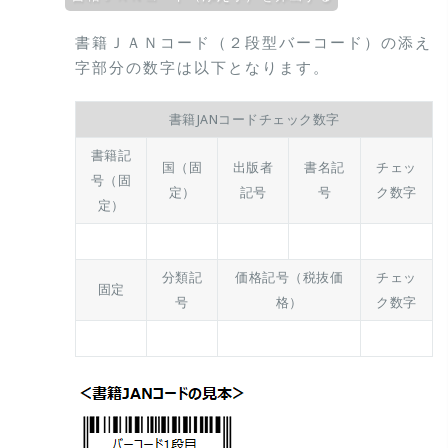
書籍ＪＡＮコード（２段型バーコード）の添え
字部分の数字は以下となります。
書籍JANコードチェック数字
書籍記
国（固
出版者
書名記
チェッ
号（固
定）
記号
号
ク数字
定）
分類記
価格記号（税抜価
チェッ
固定
号
格）
ク数字