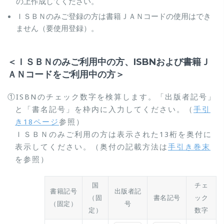
の上作成してください。
ＩＳＢＮのみご登録の方は書籍ＪＡＮコードの使用はでき
ません（要使用登録）。
＜ＩＳＢＮのみご利用中の方、ISBNおよび書籍Ｊ
ＡＮコードをご利用中の方＞
①ISBNのチェック数字を検算します。「出版者記号」
と「書名記号」を枠内に入力してください。（
手引
き18ページ
参照）
ＩＳＢＮのみご利用の方は表示された13桁を奥付に
表示してください。（奥付の記載方法は
手引き巻末
を参照）
国
チェ
書籍記号
出版者記
（固
書名記号
ック
（固定）
号
定）
数字