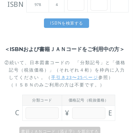
ISBN
978
4
ISBNを検算する
＜ISBNおよび書籍ＪＡＮコードをご利用中の方＞
②続いて、日本図書コードの 「分類記号」と「価格
記号（税抜価格）」（それぞれ４桁）を枠内に入力
してください 。（
手引き23〜25ページ
参照）
（ＩＳＢＮのみご利用の方は不要です。）
分類コード
価格記号（税抜価格）
C
¥
E
書籍ＪＡＮコード（添え字）を算出する